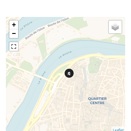
+
−
Leaflet