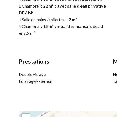
1 Chambre
22 m²
avec salle d'eau privative
DE 6 M²
1 Salle de bains / toilettes
7 m²
1 Chambre
15 m²
+ parties mansardées d
env;5 m²
Prestations
M
Double vitrage
Ho
Éclairage extérieur
Ta