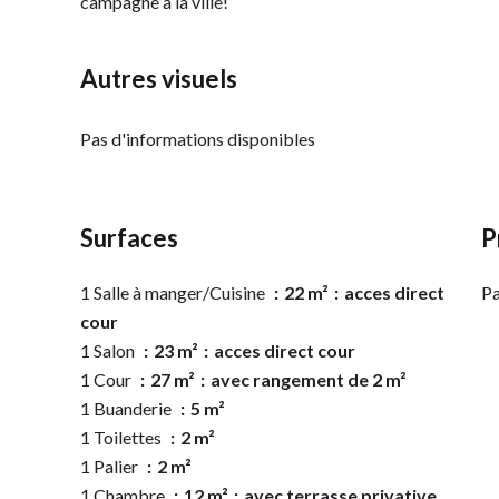
campagne à la ville!
Autres visuels
Pas d'informations disponibles
Surfaces
P
1 Salle à manger/Cuisine
22 m²
acces direct
Pa
cour
1 Salon
23 m²
acces direct cour
1 Cour
27 m²
avec rangement de 2 m²
1 Buanderie
5 m²
1 Toilettes
2 m²
1 Palier
2 m²
1 Chambre
12 m²
avec terrasse privative